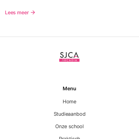
Lees meer
arrow_forward
Menu
Home
Studieaanbod
Onze school
Praktisch