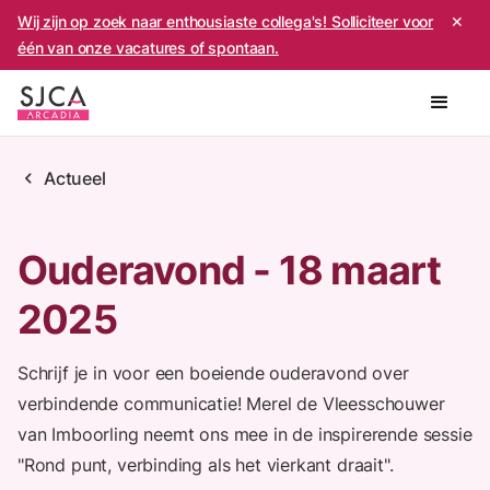
Wij zijn op zoek naar enthousiaste collega's! Solliciteer voor
✕
één van onze vacatures of spontaan.
chevron_left
Actueel
Ouderavond - 18 maart
2025
Schrijf je in voor een boeiende ouderavond over
verbindende communicatie! Merel de Vleesschouwer
van Imboorling neemt ons mee in de inspirerende sessie
"Rond punt, verbinding als het vierkant draait".