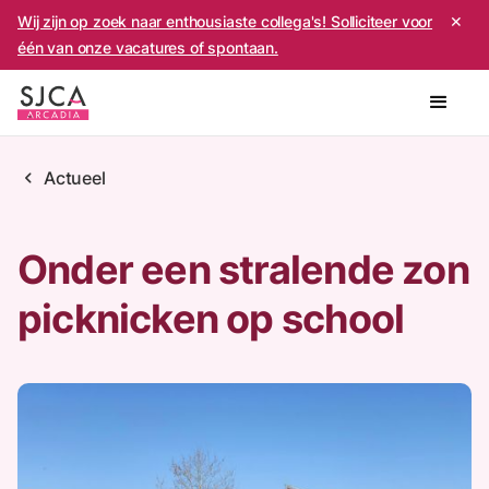
Wij zijn op zoek naar enthousiaste collega's! Solliciteer voor
✕
één van onze vacatures of spontaan.
chevron_left
Actueel
Onder een stralende zon
picknicken op school