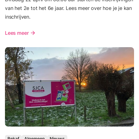
van het 2e tot het 6e jaar. Lees meer over hoe je je kan
inschrijven.
Lees meer
arrow_forward
Bekaf
Algemeen
Nieuws